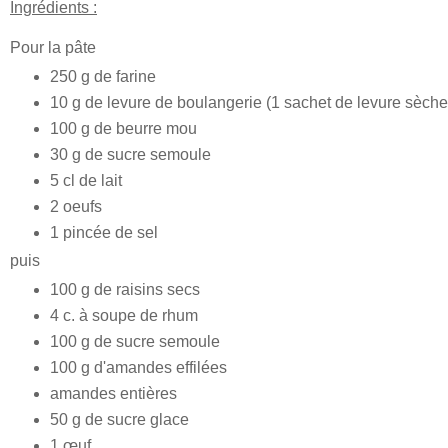
Ingrédients :
Pour la pâte
250 g de farine
10 g de levure de boulangerie (1 sachet de levure sèche
100 g de beurre mou
30 g de sucre semoule
5 cl de lait
2 oeufs
1 pincée de sel
puis
100 g de raisins secs
4 c. à soupe de rhum
100 g de sucre semoule
100 g d'amandes effilées
amandes entières
50 g de sucre glace
1 œuf