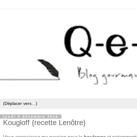
lundi 5 décembre 2016
Kougloff {recette Lenôtre}