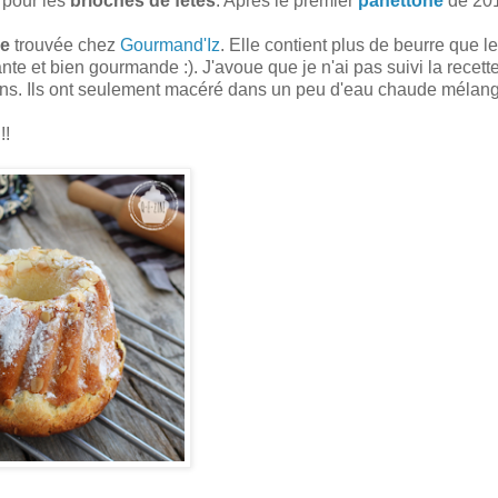
 pour les
brioches de fêtes
. Après le premier
panettone
de 201
re
trouvée chez
Gourmand'Iz
. Elle contient plus de beurre que l
ante et bien gourmande :). J'avoue que je n'ai pas suivi la recette
 raisins. Ils ont seulement macéré dans un peu d'eau chaude mélan
!!