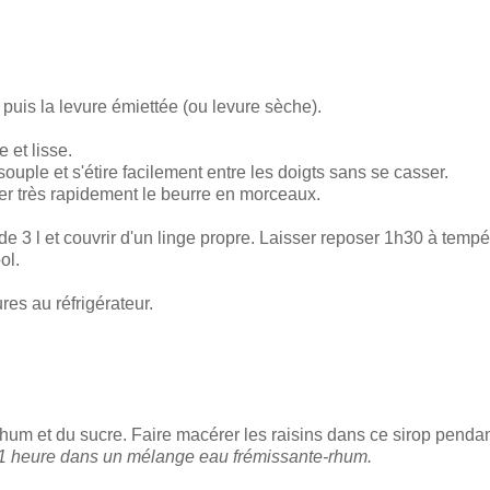
 , puis la levure émiettée (ou levure sèche).
 et lisse.
uple et s'étire facilement entre les doigts sans se casser.
rer très rapidement le beurre en morceaux.
e 3 l et couvrir d'un linge propre. Laisser reposer 1h30 à tempé
ol.
res au réfrigérateur.
 rhum et du sucre. Faire macérer les raisins dans ce sirop penda
né 1 heure dans un mélange eau frémissante-rhum.