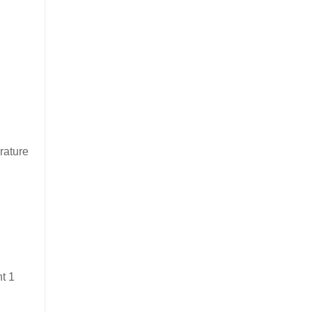
rature
nt 1