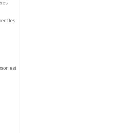
ères
ment les
sson est